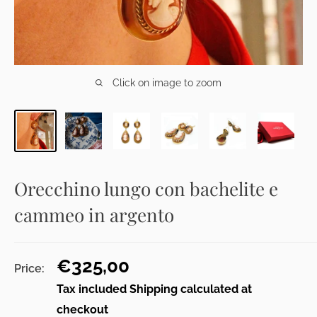
Click on image to zoom
Orecchino lungo con bachelite e
cammeo in argento
Sale
€325,00
Price:
price
Tax included
Shipping calculated
at
checkout