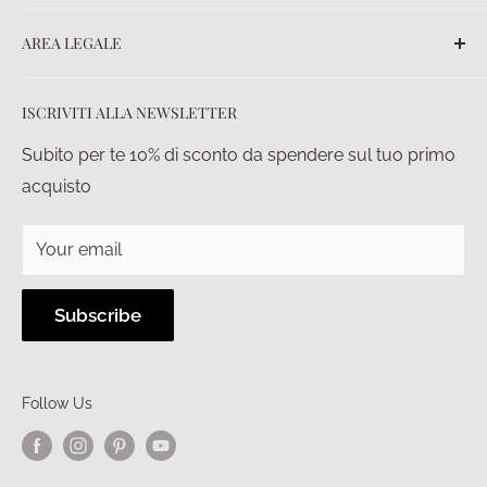
Contatti
FAQ
AREA LEGALE
Ordini
Spedizioni
Termini e Condizioni
ISCRIVITI ALLA NEWSLETTER
Pagamenti
Privacy policy
Diritto di recesso
Condizioni di vendita
Subito per te 10% di sconto da spendere sul tuo primo
acquisto
Your email
Subscribe
Follow Us