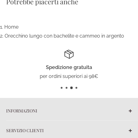
Potrebbe piacerti anche
Home
Orecchino lungo con bachelite e cammeo in argento
Spedizione gratuita
per ordini superiori ai 98€
INFORMAZIONI
Blog
SERVIZIO CLIENTI
Chi siamo