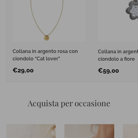
Collana in argento rosa con
Collana in argen
ciondolo “Cat lover”
ciondolo a fiore
Prezzo
€29,00
Prezzo
€59,00
scontato
scontato
Acquista per occasione