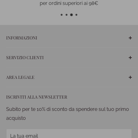
per ordini superiori ai 98€
INFORMAZIONI
Blog
SERVIZIO CLIENTI
Chi siamo
Contatti
FAQ
AREA LEGALE
Ordini
Spedizioni
Termini e Condizioni
ISCRIVITI ALLA NEWSLETTER
Pagamenti
Privacy policy
Diritto di recesso
Condizioni di vendita
Subito per te 10% di sconto da spendere sul tuo primo
acquisto
La tua email