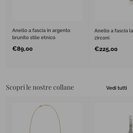
Anello a fascia in argento
Anello a fascia l
brunito stile etnico
zirconi
Prezzo
€89,00
Prezzo
€225,00
scontato
scontato
Scopri le nostre collane
Vedi tutti