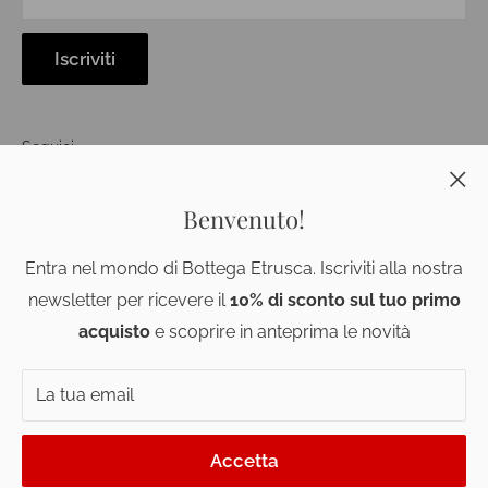
Iscriviti
Seguici
Benvenuto!
Accettiamo
Entra nel mondo di Bottega Etrusca. Iscriviti alla nostra
newsletter per ricevere il
10% di sconto sul tuo primo
acquisto
e scoprire in anteprima le novità
La tua email
© 2026 Bottega Etrusca S.r.l
P.IVA 02514690508 - Rea PI 262075 n. iscrizione Registro
Accetta
Imprese PI-1996-101404, pec: bottegaetrusca@legalmail.it
Italiano