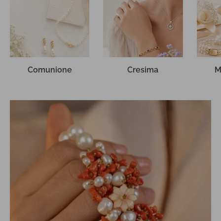
Comunione
Cresima
M