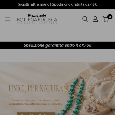
Salta
Gioielli fatti a mano | Spedizione gratuita da 98€
Bottega
0
Etrusca
S.r.l
Spedizione garantita entro il 05/08