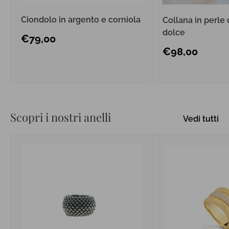
Ciondolo in argento e corniola
Collana in perle 
dolce
Prezzo
€79,00
scontato
Prezzo
€98,00
scontato
Scopri i nostri anelli
Vedi tutti