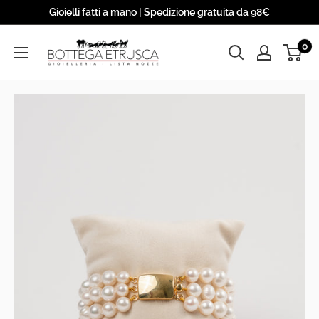
Skip
Gioielli fatti a mano | Spedizione gratuita da 98€
to
Bottega
0
content
Etrusca
S.r.l