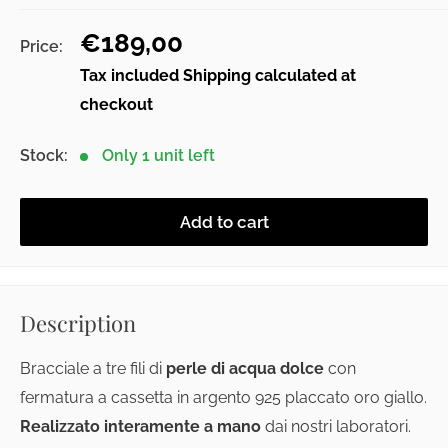
Sale
€189,00
Price:
price
Tax included
Shipping calculated
at
checkout
Stock:
Only 1 unit left
Add to cart
Description
Bracciale a tre fili di
perle di acqua dolce
con
fermatura a cassetta in argento 925 placcato oro giallo.
Realizzato interamente a mano
dai nostri laboratori.