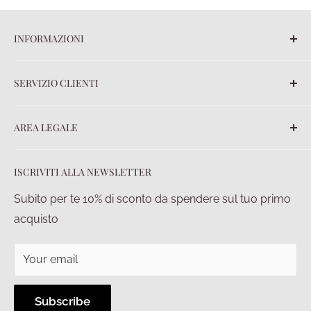
INFORMAZIONI
Blog
SERVIZIO CLIENTI
Chi siamo
Contatti
FAQ
AREA LEGALE
Ordini
Spedizioni
Termini e Condizioni
ISCRIVITI ALLA NEWSLETTER
Pagamenti
Privacy policy
Diritto di recesso
Condizioni di vendita
Subito per te 10% di sconto da spendere sul tuo primo
acquisto
Your email
Subscribe