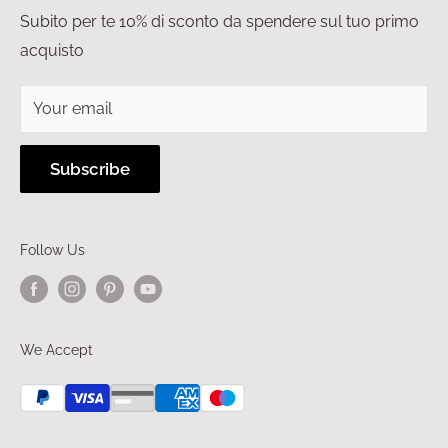
Diritto di recesso
Condizioni di vendita
Subito per te 10% di sconto da spendere sul tuo primo
acquisto
Your email
Subscribe
Follow Us
We Accept