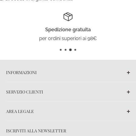
Spedizione gratuita
per ordini superiori ai 98€
INFORMAZIONI
Blog
SERVIZIO CLIENTI
Chi siamo
Contatti
FAQ
AREA LEGALE
Ordini
Spedizioni
Termini e Condizioni
ISCRIVITI ALLA NEWSLETTER
Pagamenti
Privacy policy