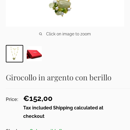
Click on image to zoom
Girocollo in argento con berillo
Sale
€152,00
Price:
price
Tax included
Shipping calculated
at
checkout