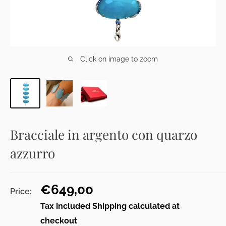
Click on image to zoom
Bracciale in argento con quarzo
azzurro
Sale
€649,00
Price:
price
Tax included
Shipping calculated
at
checkout