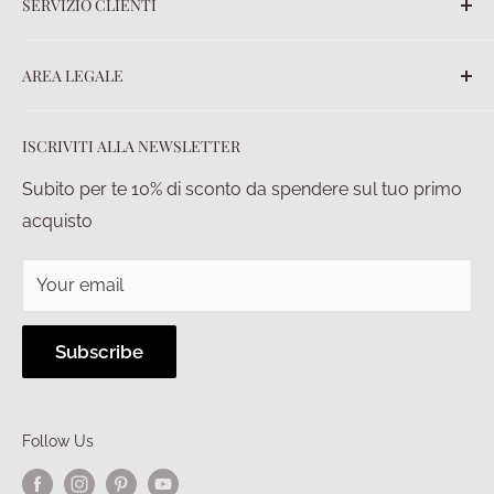
SERVIZIO CLIENTI
Chi siamo
Contatti
FAQ
AREA LEGALE
Ordini
Spedizioni
Termini e Condizioni
ISCRIVITI ALLA NEWSLETTER
Pagamenti
Privacy policy
Diritto di recesso
Condizioni di vendita
Subito per te 10% di sconto da spendere sul tuo primo
acquisto
Your email
Subscribe
Follow Us