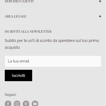
SERVIZIO CLIENTI
Chi siamo
Contatti
FAQ
AREA LEGALE
Ordini
Spedizioni
Termini e Condizioni
ISCRIVITI ALLA NEWSLETTER
Pagamenti
Privacy policy
Diritto di recesso
Condizioni di vendita
Subito per te 10% di sconto da spendere sul tuo primo
acquisto
La tua email
Iscriviti
Seguici