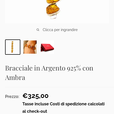
Clicca per ingrandire
Bracciale in Argento 925% con
Ambra
Prezzo
€325,00
Prezzo:
scontato
Tasse incluse
Costi di spedizione calcolati
al check-out