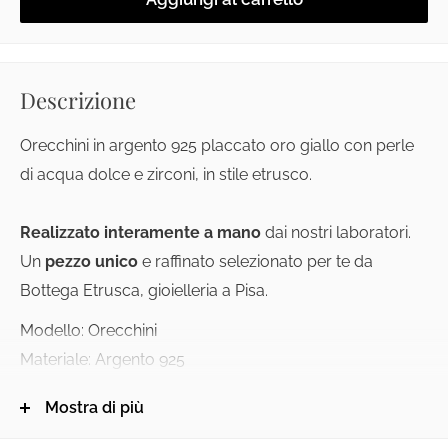
Descrizione
Orecchini in argento 925 placcato oro giallo con perle
di acqua dolce e zirconi, in stile etrusco.
Realizzato interamente a mano
dai nostri laboratori.
Un
pezzo unico
e raffinato selezionato per te da
Bottega Etrusca, gioielleria a Pisa.
Modello: Orecchini
Materiale: Argento 925
Chiusura: Perno
Mostra di più
Pietre: Perle di acqua dolce e zirconi
Lunghezza: 4 cm