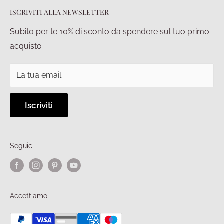
ISCRIVITI ALLA NEWSLETTER
Pagamenti
Privacy policy
Diritto di recesso
Condizioni di vendita
Subito per te 10% di sconto da spendere sul tuo primo
acquisto
La tua email
Iscriviti
Seguici
Accettiamo