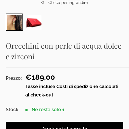
Clicca per ingrandire
Orecchini con perle di acqua dolce
e zirconi
Prezzo
€189,00
Prezzo:
scontato
Tasse incluse
Costi di spedizione calcolati
al check-out
Stock:
Ne resta solo 1
Aggiungi al carrello