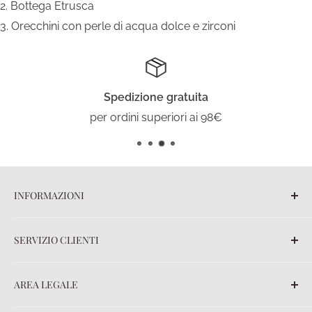
Bottega Etrusca
Orecchini con perle di acqua dolce e zirconi
Spedizione gratuita
per ordini superiori ai 98€
INFORMAZIONI
Blog
SERVIZIO CLIENTI
Chi siamo
Contatti
FAQ
AREA LEGALE
Ordini
Spedizioni
Termini e Condizioni